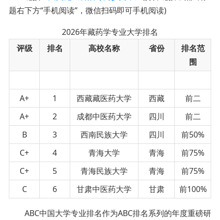
题右下方“手机阅读”，微信扫码即可手机阅读)
2026年藏药学专业大学排名
评级
排名
高校名称
省份
排名范
围
A+
1
西藏藏医药大学
西藏
前二
A+
2
成都中医药大学
四川
前二
B
3
西南民族大学
四川
前50%
C+
4
青海大学
青海
前75%
C+
5
青海民族大学
青海
前75%
C
6
甘肃中医药大学
甘肃
前100%
ABC中国大学专业排名作为ABC排名系列的年度重磅研