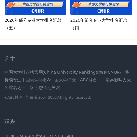
2026年部分专业大学排名汇总
2026年部分专业大学排名汇总
（五）
（四）
关于
中国大学排行榜官网(China University Rankings,简称CNUR)，将
持续专注
中国大学排名
&
中国大学评级
！ABC排名——最具影响力大
学排名之一！欢迎您长期关注
.
.
.
.
.
.
©
ABC排名
· 艾布斯 2004-2026 All rights reserved
.
新高考网
联系
Email：support@abcranking.com