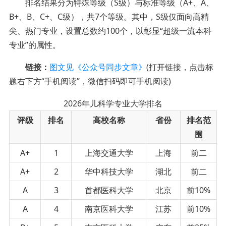
排名结果分为特殊等级（S级）与标准等级（A+、A、
B+、B、C+、C级），共7个等级。其中，S级仅面向高精
尖、热门专业，设置总数约100个，以彰显“超级一流本科
专业”的属性。
链接：
图文见《公众号同步文章》
(打开链接，点击标
题右下方“手机阅读”，微信扫码即可手机阅读)
2026年儿科学专业大学排名
评级
排名
高校名称
省份
排名范
围
A+
1
上海交通大学
上海
前二
A+
2
华中科技大学
湖北
前二
A
3
首都医科大学
北京
前10%
A
4
南京医科大学
江苏
前10%