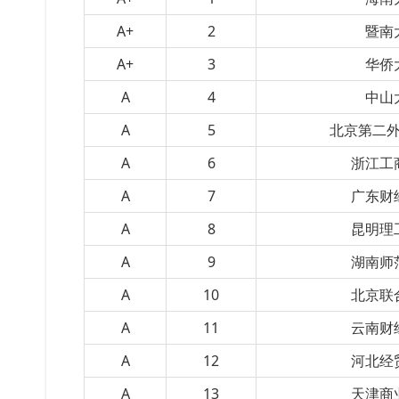
A+
2
暨南
A+
3
华侨
A
4
中山
A
5
北京第二
A
6
浙江工
A
7
广东财
A
8
昆明理
A
9
湖南师
A
10
北京联
A
11
云南财
A
12
河北经
A
13
天津商