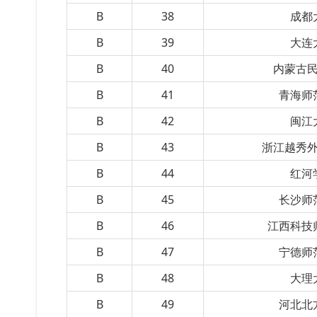
B
38
成都
B
39
大连
B
40
内蒙古
B
41
青海师
B
42
闽江
B
43
浙江越秀
B
44
红河
B
45
长沙师
B
46
江西科技
B
47
宁德师
B
48
大理
B
49
河北北