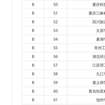
B
50
重庆科
B
51
重庆三峡
B
52
四川旅
B
53
太原
B
54
巢湖
B
55
常州
B
56
湖北经
B
57
江苏理
B
58
九江
B
59
遵义师
B
60
青岛恒星
B
61
池州