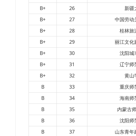
B+
26
新疆
B+
27
中国劳动
B+
28
桂林旅
B+
29
丽江文化
B+
30
沈阳城
B+
31
辽宁师
B+
32
黄山
B
33
重庆师
B
34
海南师
B
35
内蒙古
B
36
沈阳师
B
37
山东青年