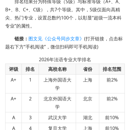
排名结果分为特殊等级（S级）与标准等级（A+、A、
B+、B、C+、C级），共7个等级。其中，S级仅面向高精
尖、热门专业，设置总数约100个，以彰显“超级一流本科
专业”的属性。
链接：
图文见《公众号同步文章》
(打开链接，点击标
题右下方“手机阅读”，微信扫码即可手机阅读)
2026年法语专业大学排名
评级
排名
高校名称
省份
排名范围
A+
1
上海外国语大
上海
前2%
学
A+
2
北京外国语大
北京
前2%
学
A
3
武汉大学
湖北
前10%
A
4
复旦大学
上海
前10%