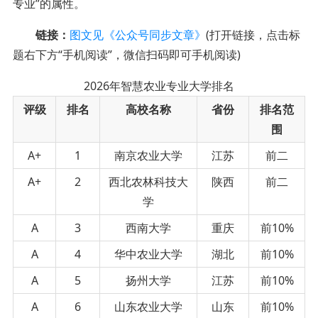
专业”的属性。
链接：
图文见《公众号同步文章》
(打开链接，点击标
题右下方“手机阅读”，微信扫码即可手机阅读)
2026年智慧农业专业大学排名
评级
排名
高校名称
省份
排名范
围
A+
1
南京农业大学
江苏
前二
A+
2
西北农林科技大
陕西
前二
学
A
3
西南大学
重庆
前10%
A
4
华中农业大学
湖北
前10%
A
5
扬州大学
江苏
前10%
A
6
山东农业大学
山东
前10%