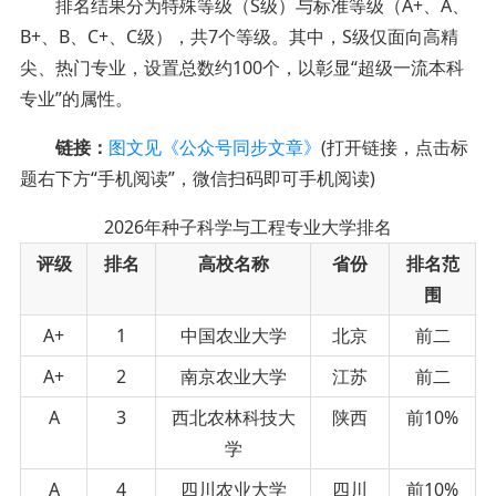
排名结果分为特殊等级（S级）与标准等级（A+、A、
B+、B、C+、C级），共7个等级。其中，S级仅面向高精
尖、热门专业，设置总数约100个，以彰显“超级一流本科
专业”的属性。
链接：
图文见《公众号同步文章》
(打开链接，点击标
题右下方“手机阅读”，微信扫码即可手机阅读)
2026年种子科学与工程专业大学排名
评级
排名
高校名称
省份
排名范
围
A+
1
中国农业大学
北京
前二
A+
2
南京农业大学
江苏
前二
A
3
西北农林科技大
陕西
前10%
学
A
4
四川农业大学
四川
前10%