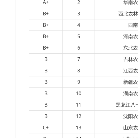
A+
2
华南
B+
3
西北农
B+
4
西
B+
5
河南
B+
6
东北
B
7
吉林
B
8
江西
B
9
新疆
B
10
湖南
B
11
黑龙江八
B
12
沈阳
C+
13
山东