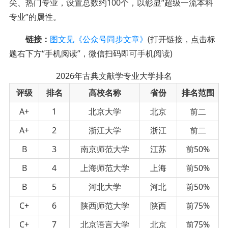
尖、热门专业，设置总数约100个，以彰显“超级一流本科
专业”的属性。
链接：
图文见《公众号同步文章》
(打开链接，点击标
题右下方“手机阅读”，微信扫码即可手机阅读)
2026年古典文献学专业大学排名
评级
排名
高校名称
省份
排名范围
A+
1
北京大学
北京
前二
A+
2
浙江大学
浙江
前二
B
3
南京师范大学
江苏
前50%
B
4
上海师范大学
上海
前50%
B
5
河北大学
河北
前50%
C+
6
陕西师范大学
陕西
前75%
C+
7
北京语言大学
北京
前75%