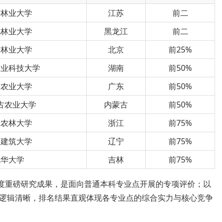
京林业大学
江苏
前二
北林业大学
黑龙江
前二
京林业大学
北京
前25%
林业科技大学
湖南
前50%
南农业大学
广东
前50%
古农业大学
内蒙古
前50%
江农林大学
浙江
前75%
阳建筑大学
辽宁
前75%
北华大学
吉林
前75%
年度重磅研究成果，是面向普通本科专业点开展的专项评价；以
逻辑清晰，排名结果直观体现各专业点的综合实力与核心竞争