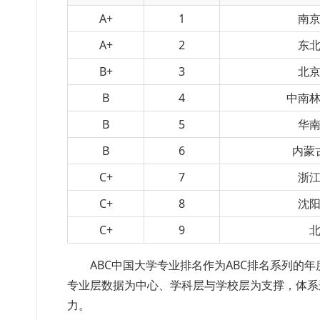
A+
1
南
A+
2
东
B+
3
北
B
4
中南
B
5
华
B
6
内蒙
C+
7
浙
C+
8
沈
C+
9
ABC中国大学专业排名作为ABC排名系列的
专业层数据为中心、学科层与学校层为支撑，体系
力。