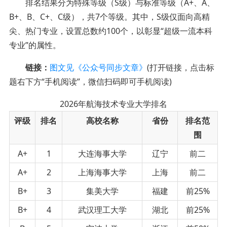
排名结果分为特殊等级（S级）与标准等级（A+、A、
B+、B、C+、C级），共7个等级。其中，S级仅面向高精
尖、热门专业，设置总数约100个，以彰显“超级一流本科
专业”的属性。
链接：
图文见《公众号同步文章》
(打开链接，点击标
题右下方“手机阅读”，微信扫码即可手机阅读)
2026年航海技术专业大学排名
评级
排名
高校名称
省份
排名范
围
A+
1
大连海事大学
辽宁
前二
A+
2
上海海事大学
上海
前二
B+
3
集美大学
福建
前25%
B+
4
武汉理工大学
湖北
前25%