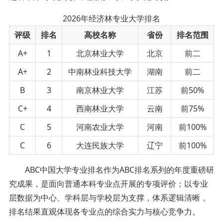
2026年经济林专业大学排名
评级
排名
高校名称
省份
排名范围
A+
1
北京林业大学
北京
前二
A+
2
中南林业科技大学
湖南
前二
B
3
南京林业大学
江苏
前50%
C+
4
西南林业大学
云南
前75%
C
5
河南农业大学
河南
前100%
C
6
大连民族大学
辽宁
前100%
ABC中国大学专业排名作为ABC排名系列的年度重磅研
究成果，是面向普通本科专业点开展的专项评价；以专业
层数据为中心、学科层与学校层为支撑，体系逻辑清晰，
排名结果直观体现各专业点的综合实力与核心竞争力。