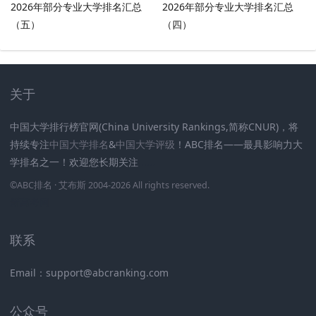
2026年部分专业大学排名汇总
2026年部分专业大学排名汇总
（五）
（四）
关于
中国大学排行榜官网(China University Rankings,简称CNUR)，将
持续专注
中国大学排名
&
中国大学评级
！ABC排名——最具影响力大
学排名之一！欢迎您长期关注
.
.
.
.
.
.
©
ABC排名
· 艾布斯 2004-2026 All rights reserved
.
新高考网
联系
Email：support@abcranking.com
公众号