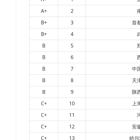
A+
2
B+
3
首
B+
4
B
5
B
6
B
7
中
B
8
天
B
9
陕
C+
10
上
C+
11
C+
12
安
C+
13
哈尔