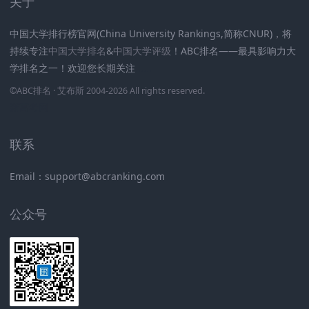
关于
中国大学排行榜官网(China University Rankings,简称CNUR)，将
持续专注
中国大学排名
&
中国大学评级
！ABC排名——最具影响力大
学排名之一！欢迎您长期关注
.
.
.
.
.
.
©
ABC排名
· 艾布斯 2004-2026 All rights reserved
.
新高考网
联系
Email：support@abcranking.com
公众号