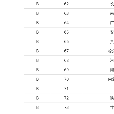
B
62
B
63
B
64
B
65
B
66
B
67
哈
B
68
B
69
B
70
内
B
71
B
72
B
73