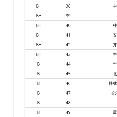
B+
38
B+
39
B+
40
B+
41
B+
42
B+
43
B
44
B
45
B
46
桂
B
47
哈
B
48
B
49