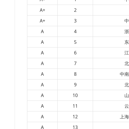
A+
2
A+
3
A
4
A
5
A
6
A
7
A
8
中
A
9
A
10
A
11
A
12
上
A
13