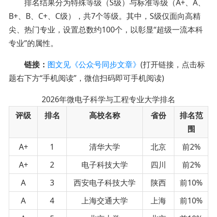
排名结果分为特殊等级（S级）与标准等级（A+、A、
B+、B、C+、C级），共7个等级。其中，S级仅面向高精
尖、热门专业，设置总数约100个，以彰显“超级一流本科
专业”的属性。
链接：
图文见《公众号同步文章》
(打开链接，点击标
题右下方“手机阅读”，微信扫码即可手机阅读)
2026年微电子科学与工程专业大学排名
评级
排名
高校名称
省份
排名
范
围
A+
1
清华大学
北京
前2%
A+
2
电子科技大学
四川
前2%
A
3
西安电子科技大学
陕西
前10%
A
4
上海交通大学
上海
前10%