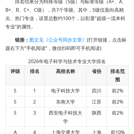
排名结果分为特殊等级（S级）与标准等级（A+、A、
B+、B、C+、C级），共7个等级。其中，S级仅面向高精
尖、热门专业，设置总数约100个，以彰显“超级一流本科
专业”的属性。
链接：
图文见《公众号同步文章》
(打开链接，点击标
题右下方“手机阅读”，微信扫码即可手机阅读)
2026年电子科学与技术专业大学排名
评级
排名
高校名称
省份
排名范
围
S
1
电子科技大学
四川
前2%
S
2
东南大学
江苏
前2%
S
3
西安电子科技大
陕西
前2%
学
A
4
上海交通大学
上海
前10%