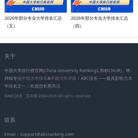
2026年部分专业大学排名汇总
2026年部分专业大学排名汇总
（五）
（四）
关于
中国大学排行榜官网(China University Rankings,简称CNUR)，将
持续专注
中国大学排名
&
中国大学评级
！ABC排名——最具影响力大
学排名之一！欢迎您长期关注
.
.
.
.
.
.
©
ABC排名
· 艾布斯 2004-2026 All rights reserved
.
新高考网
联系
Email：support@abcranking.com