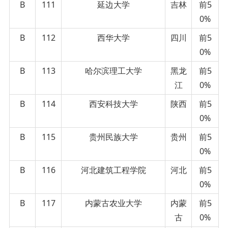
B
111
延边大学
吉林
前5
0%
B
112
西华大学
四川
前5
0%
B
113
哈尔滨理工大学
黑龙
前5
江
0%
B
114
西安科技大学
陕西
前5
0%
B
115
贵州民族大学
贵州
前5
0%
B
116
河北建筑工程学院
河北
前5
0%
B
117
内蒙古农业大学
内蒙
前5
古
0%