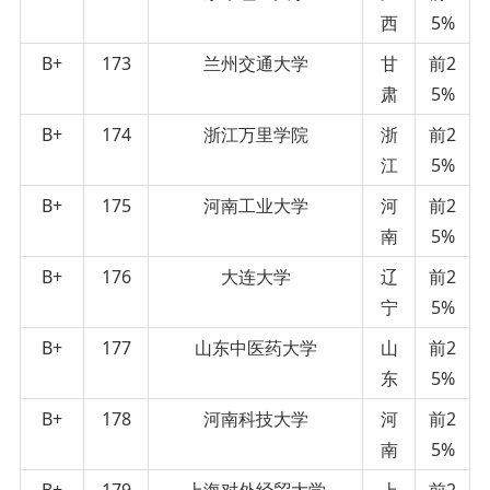
西
5%
B+
173
兰州交通大学
甘
前2
肃
5%
B+
174
浙江万里学院
浙
前2
江
5%
B+
175
河南工业大学
河
前2
南
5%
B+
176
大连大学
辽
前2
宁
5%
B+
177
山东中医药大学
山
前2
东
5%
B+
178
河南科技大学
河
前2
南
5%
B+
179
上海对外经贸大学
上
前2