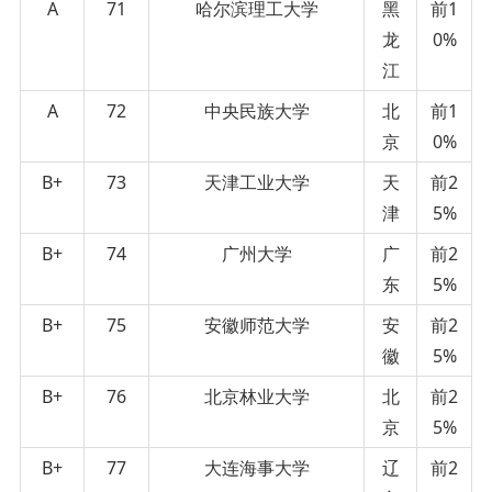
A
71
哈尔滨理工大学
黑
前1
龙
0%
江
A
72
中央民族大学
北
前1
京
0%
B+
73
天津工业大学
天
前2
津
5%
B+
74
广州大学
广
前2
东
5%
B+
75
安徽师范大学
安
前2
徽
5%
B+
76
北京林业大学
北
前2
京
5%
B+
77
大连海事大学
辽
前2