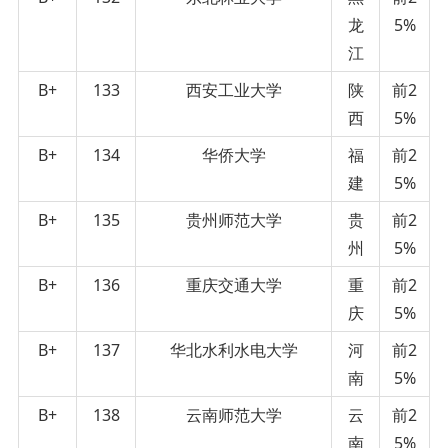
龙
5%
江
B+
133
西安工业大学
陕
前2
西
5%
B+
134
华侨大学
福
前2
建
5%
B+
135
贵州师范大学
贵
前2
州
5%
B+
136
重庆交通大学
重
前2
庆
5%
B+
137
华北水利水电大学
河
前2
南
5%
B+
138
云南师范大学
云
前2
南
5%