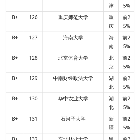
津
5%
B+
126
重庆师范大学
重
前2
庆
5%
B+
127
海南大学
海
前2
南
5%
B+
128
北京体育大学
北
前2
京
5%
B+
129
中南财经政法大学
湖
前2
北
5%
B+
130
华中农业大学
湖
前2
北
5%
B+
131
石河子大学
新
前2
疆
5%
B+
132
东北林业大学
黑
前2