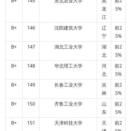
B+
145
东北农业大学
黑
前2
龙
5%
江
B+
146
沈阳建筑大学
辽
前2
宁
5%
B+
147
湖北工业大学
湖
前2
北
5%
B+
148
华北理工大学
河
前2
北
5%
B+
149
长春工业大学
吉
前2
林
5%
B+
150
齐鲁工业大学
山
前2
东
5%
B+
151
天津科技大学
天
前2
津
5%