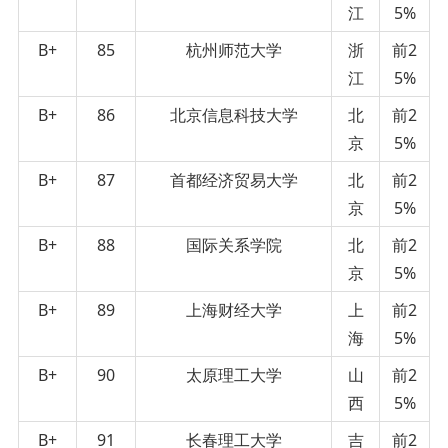
江
5%
B+
85
杭州师范大学
浙
前2
江
5%
B+
86
北京信息科技大学
北
前2
京
5%
B+
87
首都经济贸易大学
北
前2
京
5%
B+
88
国际关系学院
北
前2
京
5%
B+
89
上海财经大学
上
前2
海
5%
B+
90
太原理工大学
山
前2
西
5%
B+
91
长春理工大学
吉
前2