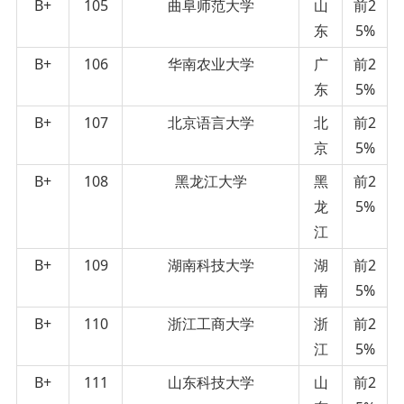
B+
105
曲阜师范大学
山
前2
东
5%
B+
106
华南农业大学
广
前2
东
5%
B+
107
北京语言大学
北
前2
京
5%
B+
108
黑龙江大学
黑
前2
龙
5%
江
B+
109
湖南科技大学
湖
前2
南
5%
B+
110
浙江工商大学
浙
前2
江
5%
B+
111
山东科技大学
山
前2