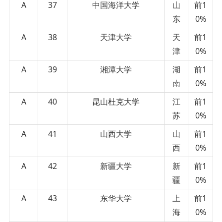
A
37
中国海洋大学
山
前1
东
0%
A
38
天津大学
天
前1
津
0%
A
39
湘潭大学
湖
前1
南
0%
A
40
昆山杜克大学
江
前1
苏
0%
A
41
山西大学
山
前1
西
0%
A
42
新疆大学
新
前1
疆
0%
A
43
东华大学
上
前1
海
0%