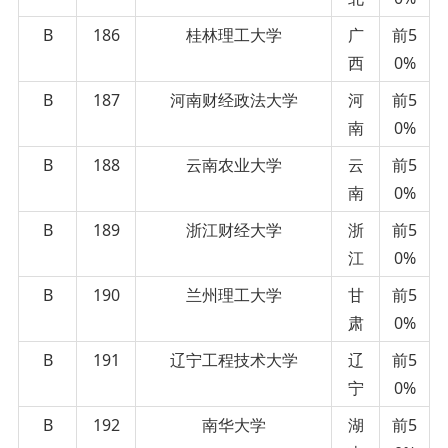
B
186
桂林理工大学
广
前5
西
0%
B
187
河南财经政法大学
河
前5
南
0%
B
188
云南农业大学
云
前5
南
0%
B
189
浙江财经大学
浙
前5
江
0%
B
190
兰州理工大学
甘
前5
肃
0%
B
191
辽宁工程技术大学
辽
前5
宁
0%
B
192
南华大学
湖
前5