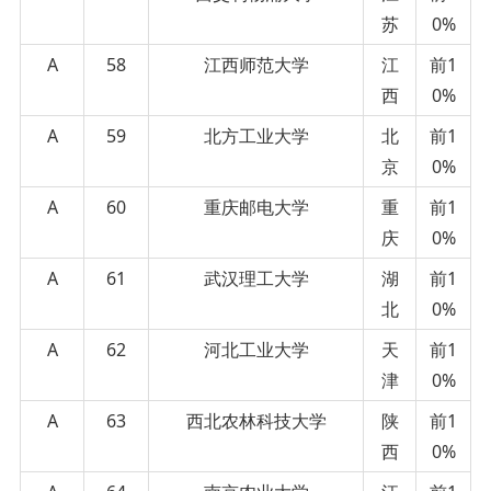
苏
0%
A
58
江西师范大学
江
前1
西
0%
A
59
北方工业大学
北
前1
京
0%
A
60
重庆邮电大学
重
前1
庆
0%
A
61
武汉理工大学
湖
前1
北
0%
A
62
河北工业大学
天
前1
津
0%
A
63
西北农林科技大学
陕
前1
西
0%