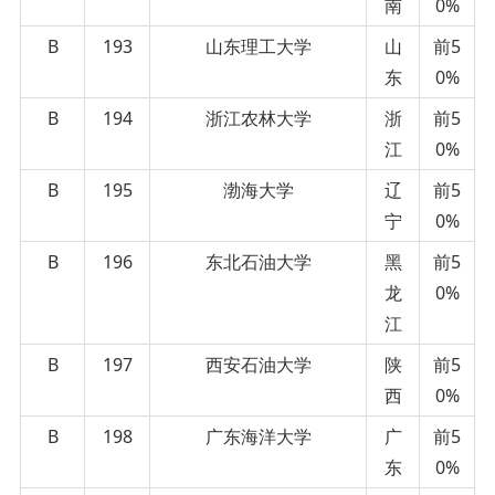
南
0%
B
193
山东理工大学
山
前5
东
0%
B
194
浙江农林大学
浙
前5
江
0%
B
195
渤海大学
辽
前5
宁
0%
B
196
东北石油大学
黑
前5
龙
0%
江
B
197
西安石油大学
陕
前5
西
0%
B
198
广东海洋大学
广
前5
东
0%