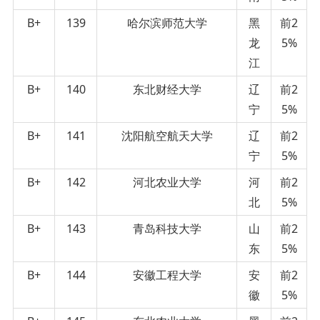
B+
139
哈尔滨师范大学
黑
前2
龙
5%
江
B+
140
东北财经大学
辽
前2
宁
5%
B+
141
沈阳航空航天大学
辽
前2
宁
5%
B+
142
河北农业大学
河
前2
北
5%
B+
143
青岛科技大学
山
前2
东
5%
B+
144
安徽工程大学
安
前2
徽
5%