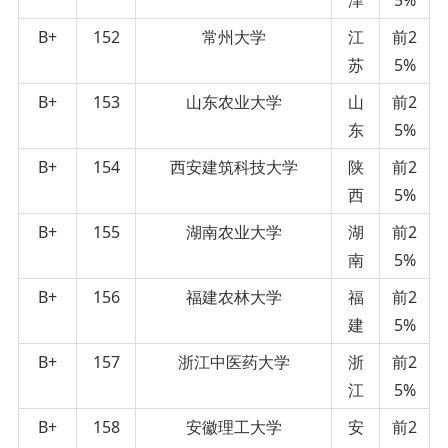
B+
152
常州大学
江
前2
苏
5%
B+
153
山东农业大学
山
前2
东
5%
B+
154
西安建筑科技大学
陕
前2
西
5%
B+
155
湖南农业大学
湖
前2
南
5%
B+
156
福建农林大学
福
前2
建
5%
B+
157
浙江中医药大学
浙
前2
江
5%
B+
158
安徽理工大学
安
前2