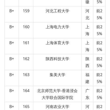
徽
5%
B+
159
河北工程大学
河
前2
北
5%
B+
160
上海电力大学
上
前2
海
5%
B+
161
上海体育大学
上
前2
海
5%
B+
162
陕西科技大学
陕
前2
西
5%
B+
163
集美大学
福
前2
建
5%
B+
164
北京师范大学-香港浸会
广
前2
大学联合国际学院
东
5%
B+
165
河南农业大学
河
前2