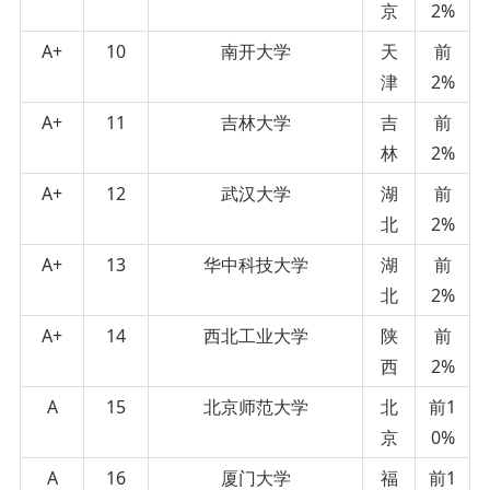
京
2%
A+
10
南开大学
天
前
津
2%
A+
11
吉林大学
吉
前
林
2%
A+
12
武汉大学
湖
前
北
2%
A+
13
华中科技大学
湖
前
北
2%
A+
14
西北工业大学
陕
前
西
2%
A
15
北京师范大学
北
前1
京
0%
A
16
厦门大学
福
前1