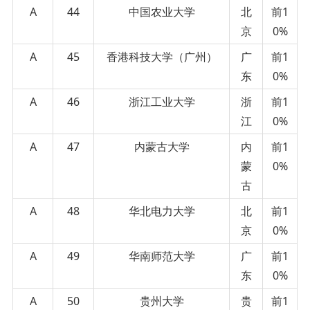
A
44
中国农业大学
北
前1
京
0%
A
45
香港科技大学（广州）
广
前1
东
0%
A
46
浙江工业大学
浙
前1
江
0%
A
47
内蒙古大学
内
前1
蒙
0%
古
A
48
华北电力大学
北
前1
京
0%
A
49
华南师范大学
广
前1
东
0%
A
50
贵州大学
贵
前1