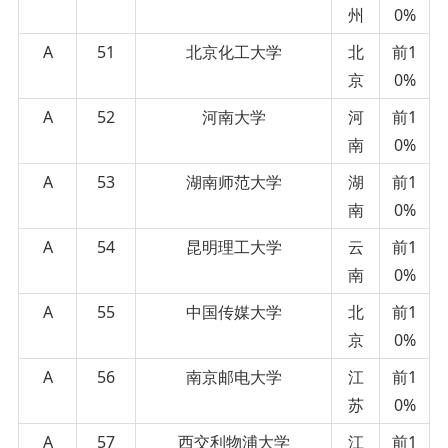
州
0%
A
51
北京化工大学
北
前1
京
0%
A
52
河南大学
河
前1
南
0%
A
53
湖南师范大学
湖
前1
南
0%
A
54
昆明理工大学
云
前1
南
0%
A
55
中国传媒大学
北
前1
京
0%
A
56
南京邮电大学
江
前1
苏
0%
A
57
西交利物浦大学
江
前1