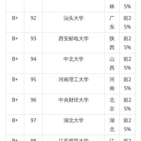
林
5%
B+
92
汕头大学
广
前2
东
5%
B+
93
西安邮电大学
陕
前2
西
5%
B+
94
中北大学
山
前2
西
5%
B+
95
河南理工大学
河
前2
南
5%
B+
96
中央财经大学
北
前2
京
5%
B+
97
湖北大学
湖
前2
北
5%
B+
98
江苏师范大学
江
前2