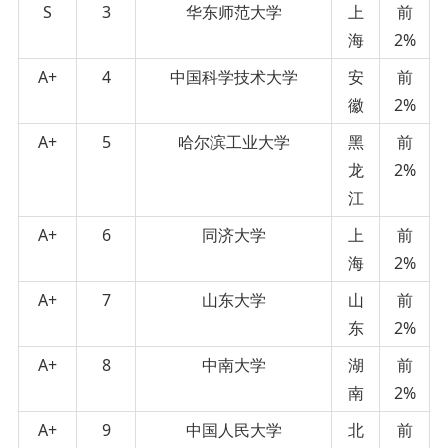
S
3
华东师范大学
上
前
海
2%
A+
4
中国科学技术大学
安
前
徽
2%
A+
5
哈尔滨工业大学
黑
前
龙
2%
江
A+
6
同济大学
上
前
海
2%
A+
7
山东大学
山
前
东
2%
A+
8
中南大学
湖
前
南
2%
A+
9
中国人民大学
北
前