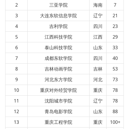
2
三亚学院
海南
7
3
大连东软信息学院
辽宁
21
4
吉利学院
四川
23
5
江西科技学院
江西
29
6
泰山科技学院
山东
33
7
成都东软学院
四川
40
8
吉林动画学院
吉林
53
9
河北东方学院
河北
73
10
重庆对外经贸学院
重庆
78
11
沈阳城市学院
辽宁
78
12
青岛电影学院
山东
88
13
重庆工程学院
重庆
100+