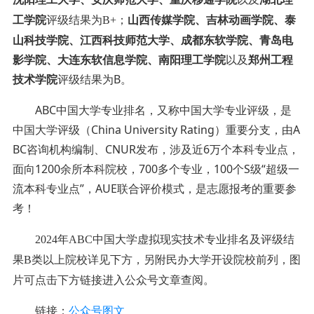
山西传媒学院、吉林动画学院、泰
工学院
评级结果为B+；
山科技学院、江西科技师范大学、成都东软学院、青岛电
影学院、大连东软信息学院、南阳理工学院
以及
郑州工程
技术学院
评级结果为
B
。
ABC中国大学专业排名，又称中国大学专业评级，是
中国大学评级（China University Rating）重要分支，由A
BC咨询机构编制、CNUR发布，涉及近6万个本科专业点，
面向1200余所本科院校，700多个专业，100个S级“超级一
流本科专业点”，AUE联合评价模式，是志愿报考的重要参
考！
2024年ABC中国大学
虚拟现实技术
专业排名及评级结
方
，
另附民办大学
开设院校
前
列
，
图
果B类以上院校
详见下
片可点击下方链接进入公众号文章查阅
。
链接：
公众号图文