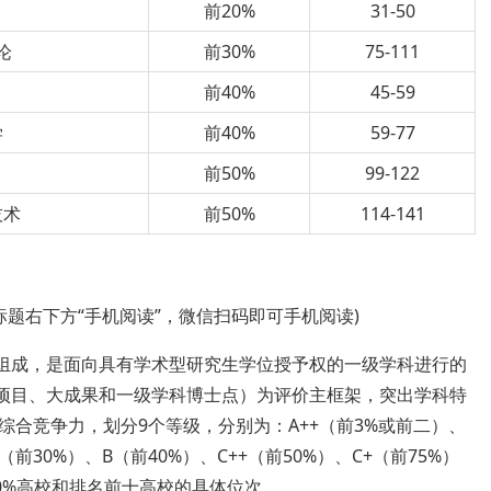
前20%
31-50
论
前30%
75-111
前40%
45-59
学
前40%
59-77
前50%
99-122
技术
前50%
114-141
标题右下方“手机阅读”，微信扫码即可手机阅读)
要组成，是面向具有学术型研究生学位授予权的一级学科进行的
大项目、大成果和一级学科博士点）为评价主框架，突出学科特
合竞争力，划分9个等级，分别为：A++（前3%或前二）、
+（前30%）、B（前40%）、C++（前50%）、C+（前75%）
50%高校和排名前十高校的具体位次。