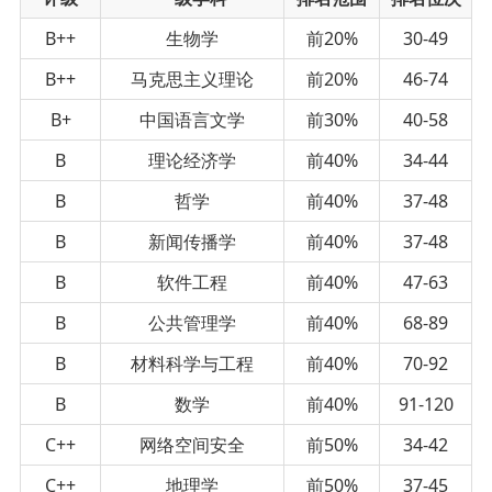
B++
生物学
前20%
30-49
B++
马克思主义理论
前20%
46-74
B+
中国语言文学
前30%
40-58
B
理论经济学
前40%
34-44
B
哲学
前40%
37-48
B
新闻传播学
前40%
37-48
B
软件工程
前40%
47-63
B
公共管理学
前40%
68-89
B
材料科学与工程
前40%
70-92
B
数学
前40%
91-120
C++
网络空间安全
前50%
34-42
C++
地理学
前50%
37-45