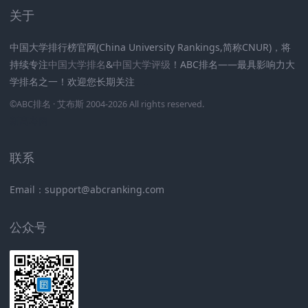
关于
中国大学排行榜官网(China University Rankings,简称CNUR)，将
持续专注
中国大学排名
&
中国大学评级
！ABC排名——最具影响力大
学排名之一！欢迎您长期关注
.
.
.
.
.
.
©
ABC排名
· 艾布斯 2004-2026 All rights reserved
.
新高考网
联系
Email：support@abcranking.com
公众号