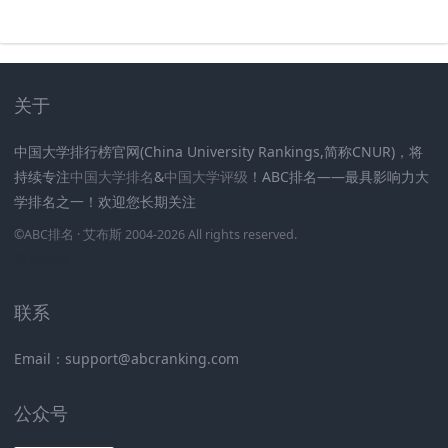
关于
中国大学排行榜官网(China University Rankings,简称CNUR)，将
持续专注
中国大学排名
&
中国大学评级
！ABC排名——最具影响力大
学排名之一！欢迎您长期关注
.
.
.
.
.
.
©
ABC排名
· 艾布斯 2004-2026 All rights reserved
.
新高考网
联系
Email：support@abcranking.com
公众号