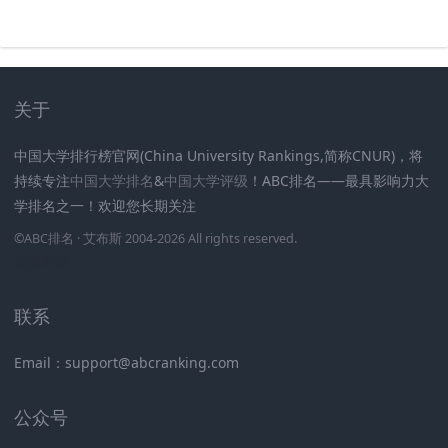
关于
中国大学排行榜官网(China University Rankings,简称CNUR)，将
持续专注
中国大学排名
&
中国大学评级
！ABC排名——最具影响力大
学排名之一！欢迎您长期关注
.
.
.
.
.
.
©
ABC排名
· 艾布斯 2004-2026 All rights reserved
.
新高考网
联系
Email：support@abcranking.com
公众号