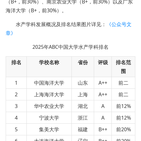
（B+，前30%）、南京农业大学（B+，前30%）以及广东
海洋大学（B+，前30%）。
水产学科发展概况及排名结果图片详见：
《公众号文
章》
2025年ABC中国大学水产学科排名
排名
学校名称
省份
评级
排名范
围
1
中国海洋大学
山东
A++
前二
2
上海海洋大学
上海
A++
前二
3
华中农业大学
湖北
A
前12%
4
宁波大学
浙江
A
前12%
5
集美大学
福建
B++
前20%
6
大连海洋大学
辽宁
B++
前20%