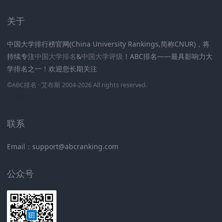
关于
中国大学排行榜官网(China University Rankings,简称CNUR)，将
持续专注
中国大学排名
&
中国大学评级
！ABC排名——最具影响力大
学排名之一！欢迎您长期关注
.
.
.
.
.
.
©
ABC排名
· 艾布斯 2004-2026 All rights reserved
.
新高考网
联系
Email：support@abcranking.com
公众号