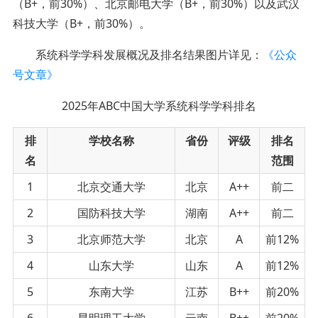
（B+，前30%）、北京邮电大学（B+，前30%）以及武汉
科技大学（B+，前30%）。
系统科学学科发展概况及排名结果图片详见：
《公众
号文章》
2025年ABC中国大学系统科学学科排名
排
学校名称
省份
评级
排名
名
范围
1
北京交通大学
北京
A++
前二
2
国防科技大学
湖南
A++
前二
3
北京师范大学
北京
A
前12%
4
山东大学
山东
A
前12%
5
东南大学
江苏
B++
前20%
6
昆明理工大学
云南
B++
前20%