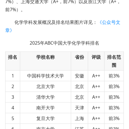
7%）、上海交通大学（A+，前7%）以及浙江大学（A+，
前7%）。
化学学科发展概况及排名结果图片详见：
《公众号文
章》
2025年ABC中国大学化学学科排名
排名
学校名称
省份
评级
排名范
围
1
中国科学技术大学
安徽
A++
前3%
2
北京大学
北京
A++
前3%
3
清华大学
北京
A++
前3%
4
南开大学
天津
A++
前3%
5
复旦大学
上海
A++
前3%
6
南京大学
江苏
A++
前3%