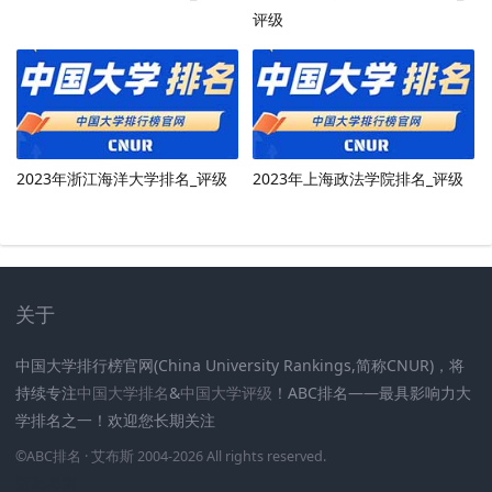
评级
2023年浙江海洋大学排名_评级
2023年上海政法学院排名_评级
关于
中国大学排行榜官网(China University Rankings,简称CNUR)，将
持续专注
中国大学排名
&
中国大学评级
！ABC排名——最具影响力大
学排名之一！欢迎您长期关注
.
.
.
.
.
.
©
ABC排名
· 艾布斯 2004-2026 All rights reserved
.
新高考网